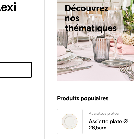
exi
Découvrez
nos
thématiques
Produits populaires
Assiettes plates
Assiette plate Ø
26,5cm