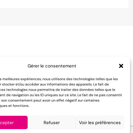
Notre équipe est à votre écoute
Gérer le consentement
pour vous conseiller du lundi au
es de vente
les meilleures expériences, nous utilisons des technologies telles que les
vendredi :
entialité
 stocker et/ou accéder aux informations des appareils. Le fait de
 ces technologies nous permettra de traiter des données telles que le
 de navigation ou les ID uniques sur ce site. Le fait de ne pas consentir
01 84 81 02 50
r son consentement peut avoir un effet négatif sur certaines
ques et fonctions.
cepter
Refuser
Voir les préférences