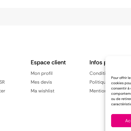
Espace client
Infos pratiques
Mon profil
Conditions général
Pour offrir 
SR
Mes devis
Politique de confid
cookies pour
consentir à
ter
Ma wishlist
Mentions légales
comportement
ou de retire
caractéristi
Ac