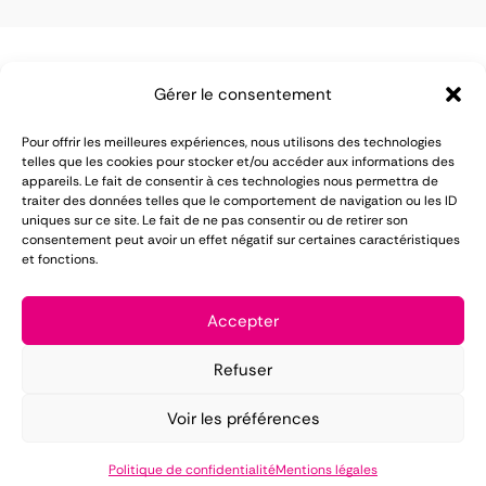
Gérer le consentement
Pour offrir les meilleures expériences, nous utilisons des technologies
telles que les cookies pour stocker et/ou accéder aux informations des
appareils. Le fait de consentir à ces technologies nous permettra de
LOMAREC met à votre disposition plus de 55 ans
traiter des données telles que le comportement de navigation ou les ID
uniques sur ce site. Le fait de ne pas consentir ou de retirer son
d'expérience dans le domaine de la location de
consentement peut avoir un effet négatif sur certaines caractéristiques
et fonctions.
matériel pour réception.
Mentions légales
Accepter
Conditions générales de vente
Refuser
Politique de confidentialité
Voir les préférences
Copyright ©2025 LOMAREC – Design by
PUSH IT UP
.
Politique de confidentialité
Mentions légales
Accueil
Catalogue
CGV
Contact