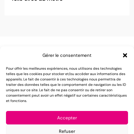
Gérer le consentement
Pour offrir les meilleures expériences, nous utilisons des technologies
telles que les cookies pour stocker et/ou accéder aux informations des
appareils. Le fait de consentir à ces technologies nous permettra de
LOMAREC met à votre disposition plus de 55 ans
traiter des données telles que le comportement de navigation ou les ID
uniques sur ce site. Le fait de ne pas consentir ou de retirer son
d'expérience dans le domaine de la location de
consentement peut avoir un effet négatif sur certaines caractéristiques
et fonctions.
matériel pour réception.
Mentions légales
Accepter
Conditions générales de vente
Refuser