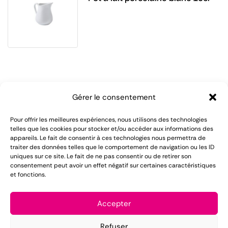
Gérer le consentement
Pour offrir les meilleures expériences, nous utilisons des technologies
telles que les cookies pour stocker et/ou accéder aux informations des
appareils. Le fait de consentir à ces technologies nous permettra de
LOMAREC met à votre disposition plus de 55 ans
traiter des données telles que le comportement de navigation ou les ID
uniques sur ce site. Le fait de ne pas consentir ou de retirer son
d'expérience dans le domaine de la location de
consentement peut avoir un effet négatif sur certaines caractéristiques
et fonctions.
matériel pour réception.
Mentions légales
Accepter
Conditions générales de vente
Refuser