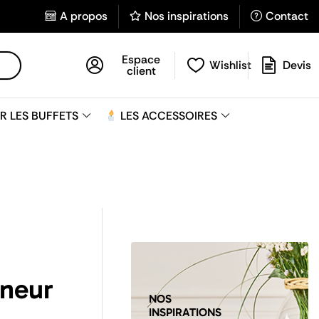
A propos
Nos inspirations
Contact
Espace
Wishlist
Devis
client
R LES BUFFETS
LES ACCESSOIRES
nneur
NOS
INSPIRATIONS