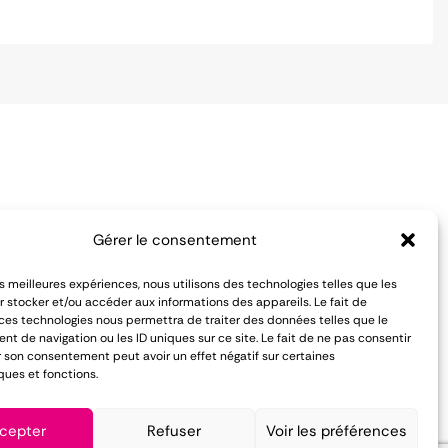
Notre équipe est à votre écoute
Gérer le consentement
pour vous conseiller du lundi au
es de vente
les meilleures expériences, nous utilisons des technologies telles que les
vendredi :
entialité
 stocker et/ou accéder aux informations des appareils. Le fait de
 ces technologies nous permettra de traiter des données telles que le
 de navigation ou les ID uniques sur ce site. Le fait de ne pas consentir
01 84 81 02 50
r son consentement peut avoir un effet négatif sur certaines
ques et fonctions.
cepter
Refuser
Voir les préférences