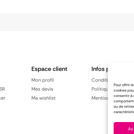
Espace client
Infos pratiques
Mon profil
Conditions général
Pour offrir 
SR
Mes devis
Politique de confid
cookies pour
consentir à
ter
Ma wishlist
Mentions légales
comportement
ou de retire
caractéristi
Ac