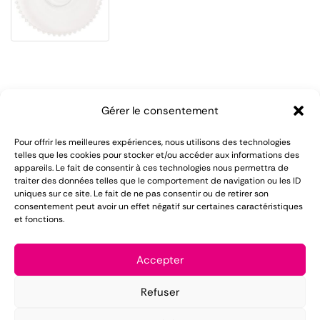
Gérer le consentement
Pour offrir les meilleures expériences, nous utilisons des technologies
telles que les cookies pour stocker et/ou accéder aux informations des
appareils. Le fait de consentir à ces technologies nous permettra de
LOMAREC met à votre disposition plus de 55 ans
traiter des données telles que le comportement de navigation ou les ID
uniques sur ce site. Le fait de ne pas consentir ou de retirer son
d'expérience dans le domaine de la location de
consentement peut avoir un effet négatif sur certaines caractéristiques
et fonctions.
matériel pour réception.
Mentions légales
Accepter
Conditions générales de vente
Refuser
Politique de confidentialité