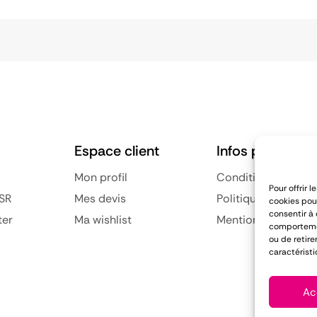
Espace client
Infos pratiques
Mon profil
Conditions général
Pour offrir 
SR
Mes devis
Politique de confid
cookies pour
consentir à
ter
Ma wishlist
Mentions légales
comportement
ou de retire
caractéristi
Ac