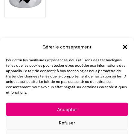
Gérer le consentement
Pour offrir les meilleures expériences, nous utilisons des technologies
telles que les cookies pour stocker et/ou accéder aux informations des
appareils. Le fait de consentir à ces technologies nous permettra de
LOMAREC met à votre disposition plus de 55 ans
traiter des données telles que le comportement de navigation ou les ID
uniques sur ce site. Le fait de ne pas consentir ou de retirer son
d'expérience dans le domaine de la location de
consentement peut avoir un effet négatif sur certaines caractéristiques
et fonctions.
matériel pour réception.
Mentions légales
Accepter
Conditions générales de vente
Refuser
Politique de confidentialité