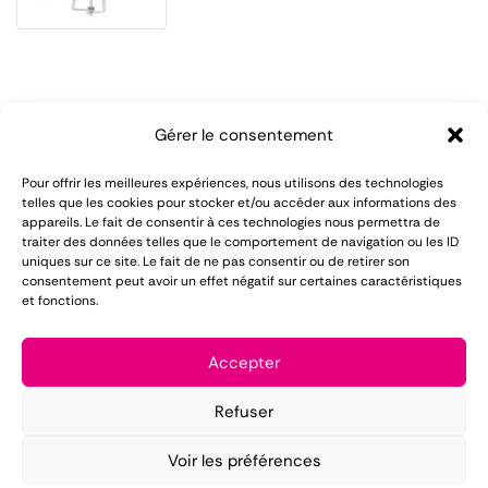
Gérer le consentement
Pour offrir les meilleures expériences, nous utilisons des technologies
telles que les cookies pour stocker et/ou accéder aux informations des
appareils. Le fait de consentir à ces technologies nous permettra de
LOMAREC met à votre disposition plus de 55 ans
traiter des données telles que le comportement de navigation ou les ID
uniques sur ce site. Le fait de ne pas consentir ou de retirer son
d'expérience dans le domaine de la location de
consentement peut avoir un effet négatif sur certaines caractéristiques
et fonctions.
matériel pour réception.
Mentions légales
Accepter
Conditions générales de vente
Refuser
Politique de confidentialité
Voir les préférences