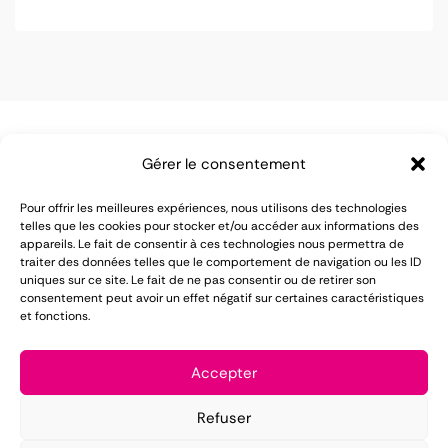
Gérer le consentement
Pour offrir les meilleures expériences, nous utilisons des technologies
telles que les cookies pour stocker et/ou accéder aux informations des
appareils. Le fait de consentir à ces technologies nous permettra de
LOMAREC met à votre disposition plus de 55 ans
traiter des données telles que le comportement de navigation ou les ID
uniques sur ce site. Le fait de ne pas consentir ou de retirer son
d'expérience dans le domaine de la location de
consentement peut avoir un effet négatif sur certaines caractéristiques
et fonctions.
matériel pour réception.
Mentions légales
Accepter
Conditions générales de vente
Refuser
Politique de confidentialité