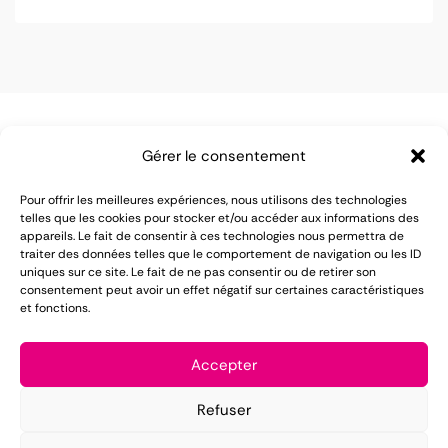
Gérer le consentement
Pour offrir les meilleures expériences, nous utilisons des technologies
telles que les cookies pour stocker et/ou accéder aux informations des
appareils. Le fait de consentir à ces technologies nous permettra de
LOMAREC met à votre disposition plus de 55 ans
traiter des données telles que le comportement de navigation ou les ID
uniques sur ce site. Le fait de ne pas consentir ou de retirer son
d'expérience dans le domaine de la location de
consentement peut avoir un effet négatif sur certaines caractéristiques
et fonctions.
matériel pour réception.
Mentions légales
Accepter
Conditions générales de vente
Refuser
Politique de confidentialité