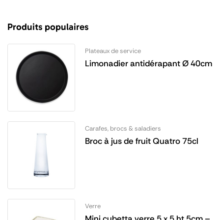
Produits populaires
Plateaux de service
Limonadier antidérapant Ø 40cm
Carafes, brocs & saladiers
Broc à jus de fruit Quatro 75cl
Verre
Mini cubetta verre 5 x 5 ht 5cm –