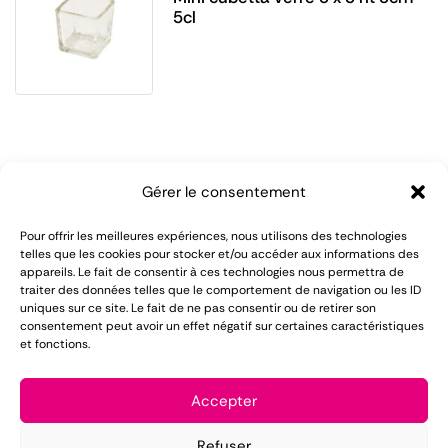
5cl
Gérer le consentement
Pour offrir les meilleures expériences, nous utilisons des technologies
telles que les cookies pour stocker et/ou accéder aux informations des
appareils. Le fait de consentir à ces technologies nous permettra de
LOMAREC met à votre disposition plus de 55 ans
traiter des données telles que le comportement de navigation ou les ID
uniques sur ce site. Le fait de ne pas consentir ou de retirer son
d'expérience dans le domaine de la location de
consentement peut avoir un effet négatif sur certaines caractéristiques
et fonctions.
matériel pour réception.
Mentions légales
Accepter
Conditions générales de vente
Refuser