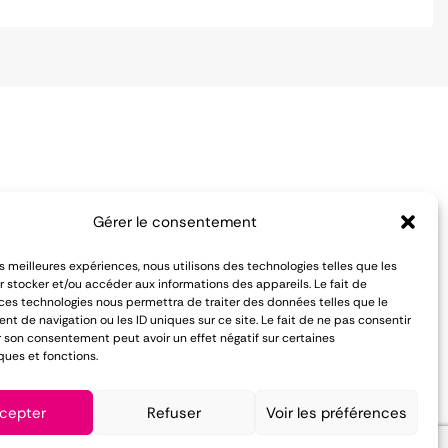
Notre équipe est à votre écoute
Gérer le consentement
pour vous conseiller du lundi au
es de vente
les meilleures expériences, nous utilisons des technologies telles que les
vendredi :
entialité
 stocker et/ou accéder aux informations des appareils. Le fait de
 ces technologies nous permettra de traiter des données telles que le
 de navigation ou les ID uniques sur ce site. Le fait de ne pas consentir
01 84 81 02 50
r son consentement peut avoir un effet négatif sur certaines
ques et fonctions.
cepter
Refuser
Voir les préférences