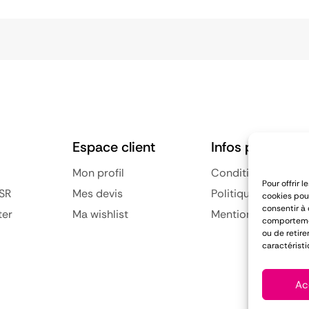
Espace client
Infos pratiques
Mon profil
Conditions général
Pour offrir 
SR
Mes devis
Politique de confid
cookies pour
consentir à
ter
Ma wishlist
Mentions légales
comportement
ou de retire
caractéristi
Ac