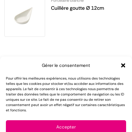
Porcelaine blanche
Cuillère goutte Ø 12cm
Gérer le consentement
Pour offrir les meilleures expériences, nous utilisons des technologies
telles que les cookies pour stocker et/ou accéder aux informations des
appareils. Le fait de consentir à ces technologies nous permettra de
LOMAREC met à votre disposition plus de 55 ans
traiter des données telles que le comportement de navigation ou les ID
uniques sur ce site. Le fait de ne pas consentir ou de retirer son
d'expérience dans le domaine de la location de
consentement peut avoir un effet négatif sur certaines caractéristiques
et fonctions.
matériel pour réception.
Mentions légales
Accepter