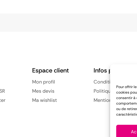
Espace client
Infos pratiques
Mon profil
Conditions général
Pour offrir 
SR
Mes devis
Politique de confid
cookies pour
consentir à
ter
Ma wishlist
Mentions légales
comportement
ou de retire
caractéristi
Ac