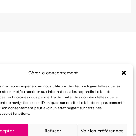
Notre équipe est à votre écoute
Gérer le consentement
pour vous conseiller du lundi au
es de vente
les meilleures expériences, nous utilisons des technologies telles que les
vendredi :
entialité
 stocker et/ou accéder aux informations des appareils. Le fait de
 ces technologies nous permettra de traiter des données telles que le
 de navigation ou les ID uniques sur ce site. Le fait de ne pas consentir
01 84 81 02 50
r son consentement peut avoir un effet négatif sur certaines
ques et fonctions.
cepter
Refuser
Voir les préférences