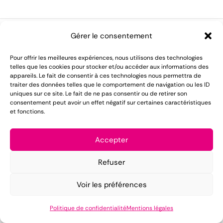
Gérer le consentement
Pour offrir les meilleures expériences, nous utilisons des technologies
LOMAREC met à votre disposition plus de 55 ans
telles que les cookies pour stocker et/ou accéder aux informations des
appareils. Le fait de consentir à ces technologies nous permettra de
d'expérience dans le domaine de la location de
traiter des données telles que le comportement de navigation ou les ID
matériel pour réception.
uniques sur ce site. Le fait de ne pas consentir ou de retirer son
consentement peut avoir un effet négatif sur certaines caractéristiques
et fonctions.
Mentions légales
Conditions générales de vente
Accepter
Politique de confidentialité
Refuser
Voir les préférences
Copyright ©2025 LOMAREC – Design by
PUSH IT UP
.
Politique de confidentialité
Mentions légales
Accueil
Catalogue
CGV
Contact