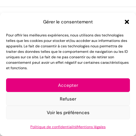
Gérer le consentement
LOMAREC met à votre disposition plus de 55 ans
Pour offrir les meilleures expériences, nous utilisons des technologies
telles que les cookies pour stocker et/ou accéder aux informations des
d'expérience dans le domaine de la location de
appareils. Le fait de consentir à ces technologies nous permettra de
matériel pour réception.
traiter des données telles que le comportement de navigation ou les ID
uniques sur ce site. Le fait de ne pas consentir ou de retirer son
consentement peut avoir un effet négatif sur certaines caractéristiques
Mentions légales
et fonctions.
Conditions générales de vente
Accepter
Politique de confidentialité
Refuser
Copyright ©2025 LOMAREC – Design by
PUSH IT UP
.
Voir les préférences
Politique de confidentialité
Mentions légales
Accueil
Catalogue
CGV
Contact