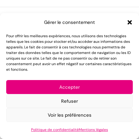
Gérer le consentement
LOMAREC met à votre disposition plus de 55 ans
Pour offrir les meilleures expériences, nous utilisons des technologies
telles que les cookies pour stocker et/ou accéder aux informations des
d'expérience dans le domaine de la location de
appareils. Le fait de consentir à ces technologies nous permettra de
matériel pour réception.
traiter des données telles que le comportement de navigation ou les ID
uniques sur ce site. Le fait de ne pas consentir ou de retirer son
consentement peut avoir un effet négatif sur certaines caractéristiques
Mentions légales
et fonctions.
Conditions générales de vente
Accepter
Politique de confidentialité
Refuser
Copyright ©2025 LOMAREC – Design by
PUSH IT UP
.
Voir les préférences
Politique de confidentialité
Mentions légales
Accueil
Catalogue
CGV
Contact