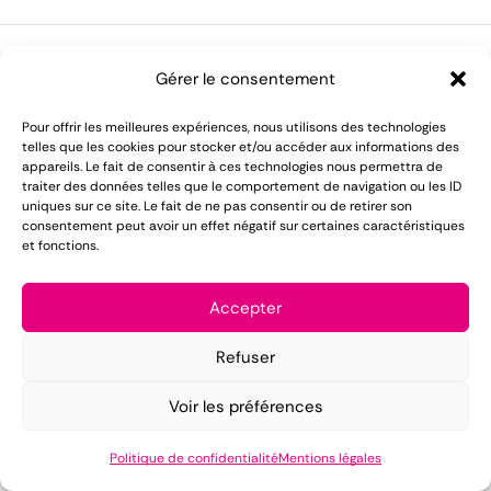
Gérer le consentement
LOMAREC met à votre disposition plus de 55 ans
Pour offrir les meilleures expériences, nous utilisons des technologies
telles que les cookies pour stocker et/ou accéder aux informations des
d'expérience dans le domaine de la location de
appareils. Le fait de consentir à ces technologies nous permettra de
matériel pour réception.
traiter des données telles que le comportement de navigation ou les ID
uniques sur ce site. Le fait de ne pas consentir ou de retirer son
consentement peut avoir un effet négatif sur certaines caractéristiques
Mentions légales
et fonctions.
Conditions générales de vente
Accepter
Politique de confidentialité
Refuser
Copyright ©2025 LOMAREC – Design by
PUSH IT UP
.
Voir les préférences
Politique de confidentialité
Mentions légales
Accueil
Catalogue
CGV
Contact