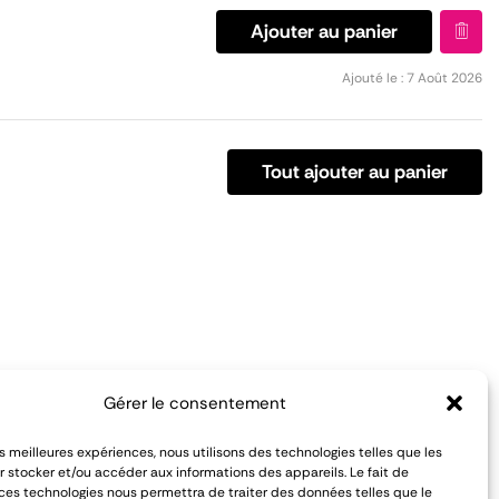
Ajouter au panier
Ajouté le : 7 Août 2026
Tout ajouter au panier
Notre équipe est à votre écoute
Gérer le consentement
pour vous conseiller du lundi au
es de vente
les meilleures expériences, nous utilisons des technologies telles que les
vendredi :
entialité
 stocker et/ou accéder aux informations des appareils. Le fait de
 ces technologies nous permettra de traiter des données telles que le